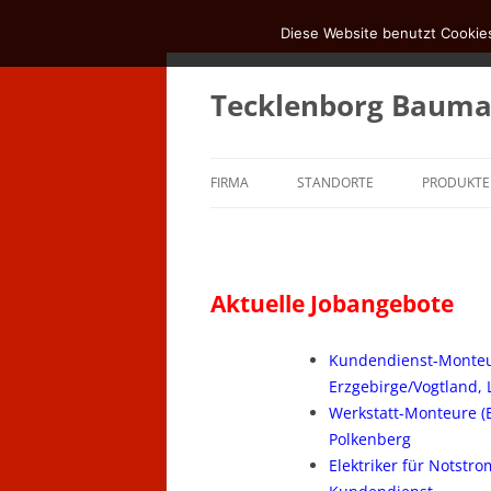
Diese Website benutzt Cookies
Zum
Inhalt
springen
Tecklenborg Baum
FIRMA
STANDORTE
PRODUKTE
MITARBEITER – ZENTRALE
POLKENBERG
Aktuelle Jobangebote
Kundendienst-Monteu
Erzgebirge/Vogtland,
Werkstatt-Monteure (
Polkenberg
Elektriker für Notstr