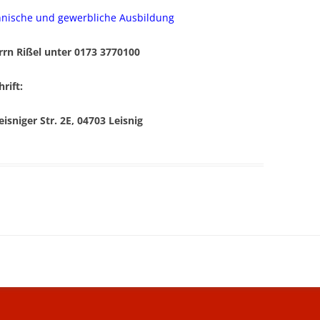
ANBAUGERÄTE
nnische und gewerbliche Ausbildung
VERDICHTUNGSTECHNIK
rrn Rißel unter 0173 3770100
ABBRUCHTECHNIK
rift:
niger Str. 2E, 04703 Leisnig