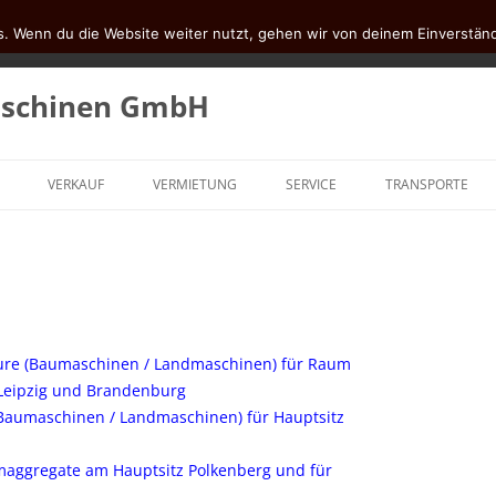
. Wenn du die Website weiter nutzt, gehen wir von deinem Einverständ
aschinen GmbH
VERKAUF
VERMIETUNG
SERVICE
TRANSPORTE
MINIBAGGER
RADLADER
MOBILBAGGER
re (Baumaschinen / Landmaschinen) für Raum
RAUPENBAGGER
 Leipzig und Brandenburg
UMSCHLAGMASCHINEN
Baumaschinen / Landmaschinen) für Hauptsitz
TELESKOPKRANE
omaggregate am Hauptsitz Polkenberg und für