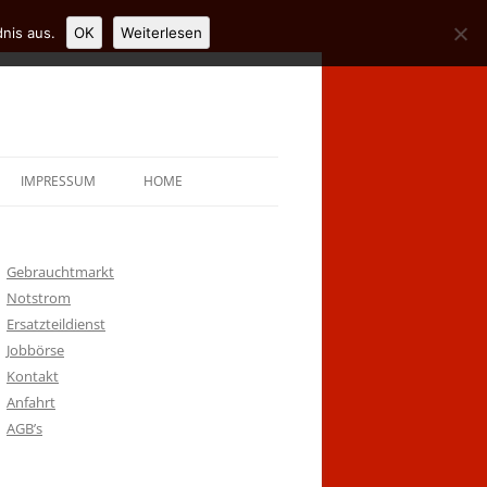
nis aus.
OK
Weiterlesen
IMPRESSUM
HOME
Gebrauchtmarkt
Notstrom
Ersatzteildienst
Jobbörse
Kontakt
Anfahrt
AGB’s