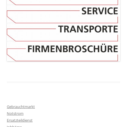
Gebrauchtmarkt
Notstrom
Ersatzteildienst